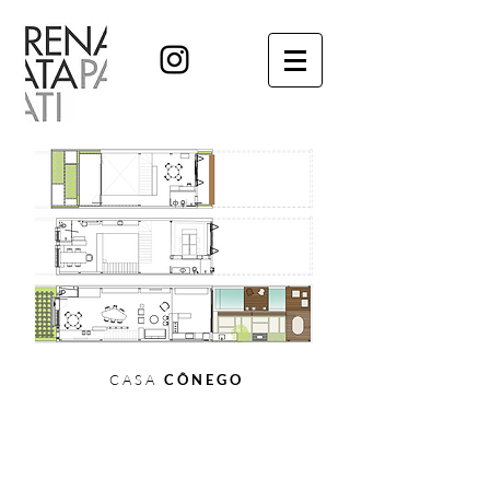
C A S A
C Ô N E G O