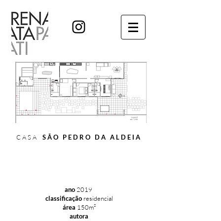
C A S A
S Ã O P E D R O D A A L D E I A
ano
2019
classificação
residencial
área
150m²
autora